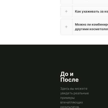
Как ухаживать за к
Можно ли комбинир
другими косметоло
До и
После
Здесь вы можете
увидеть реальные
примеры
впечатляющих
результатов,