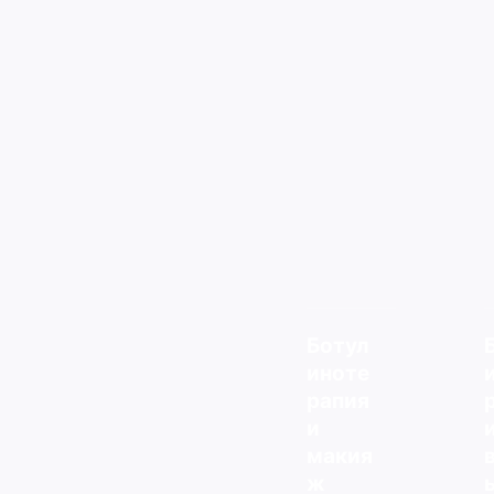
Ботул
иноте
рапия
и
макия
ж