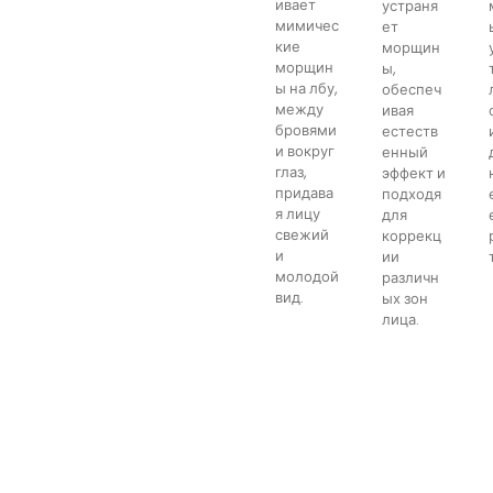
ивает
устраня
мимичес
ет
кие
морщин
морщин
ы,
ы на лбу,
обеспеч
между
ивая
бровями
естеств
и вокруг
енный
глаз,
эффект и
придава
подходя
я лицу
для
свежий
коррекц
и
ии
молодой
различн
вид.
ых зон
лица.