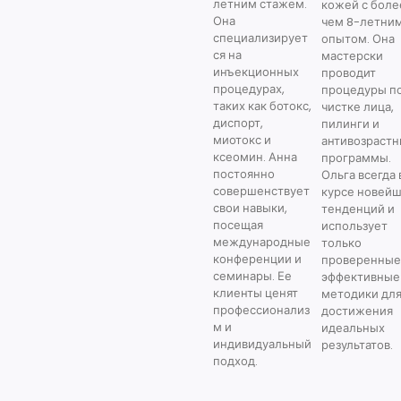
летним стажем.
кожей с боле
Она
чем 8-летни
специализирует
опытом. Она
ся на
мастерски
инъекционных
проводит
процедурах,
процедуры п
таких как ботокс,
чистке лица,
диспорт,
пилинги и
миотокс и
антивозраст
ксеомин. Анна
программы.
постоянно
Ольга всегда 
совершенствует
курсе новей
свои навыки,
тенденций и
посещая
использует
международные
только
конференции и
проверенные
семинары. Ее
эффективные
клиенты ценят
методики дл
профессионализ
достижения
м и
идеальных
индивидуальный
результатов.
подход.