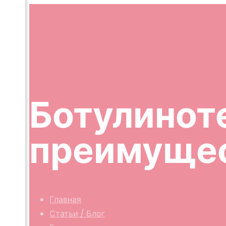
Ботулинот
преимуще
Главная
Статьи / Блог