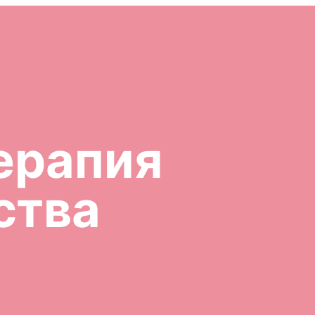
ерапия
ства